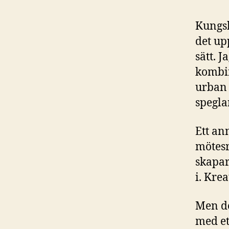
Kungsh
det up
sätt. J
kombin
urban 
spegla
Ett an
mötesr
skapar
i. Krea
Men de
med et