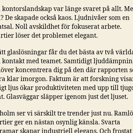
kontorslandskap var länge svaret på allt. Me
? De skapade också kaos. Ljudnivåer som en
tsal. Noll avskildhet för fokuserat arbete.
rtier löser det problemet elegant.
tt glaslösningar får du det bästa av två världa
l kontakt med teamet. Samtidigt ljuddämpnin
över koncentrera dig på den där rapporten 
ra klar imorgon. Faktum är att forskning visar
igt ljus ökar produktiviteten med upp till tjug
t. Glasväggar släpper igenom just det ljuset.
kholm ser vi särskilt tre trender just nu. Raml
rtier ger en nästan osynlig känsla. Svarta
ramar skapar industriell elegans. Och frostat