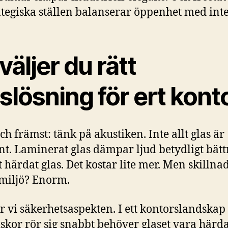
ategiska ställen balanserar öppenhet med inte
väljer du rätt
slösning för ert kont
ch främst: tänk på akustiken. Inte allt glas är
nt. Laminerat glas dämpar ljud betydligt bätt
t härdat glas. Det kostar lite mer. Men skillna
miljö? Enorm.
r vi säkerhetsaspekten. I ett kontorslandskap
kor rör sig snabbt behöver glaset vara härda