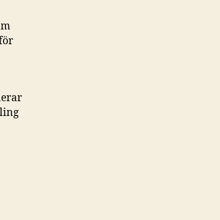
om
för
lerar
ling