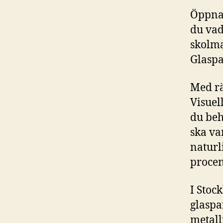
Öppna 
du vad
skolma
Glaspa
Med rä
Visuel
du beh
ska va
naturl
procen
I Stoc
glaspa
metall