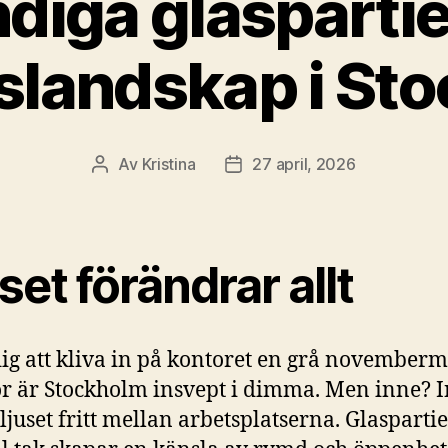
diga glaspartie
slandskap i St
Av
Kristina
27 april, 2026
Inläggsförfattare
Inläggsdatum
set förändrar allt
ig att kliva in på kontoret en grå november
r är Stockholm insvept i dimma. Men inne? 
 ljuset fritt mellan arbetsplatserna. Glasparti