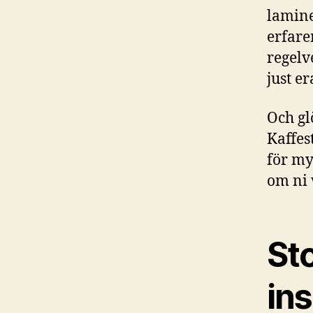
lamine
erfar
regelv
just e
Och gl
Kaffes
för my
om ni 
St
ins