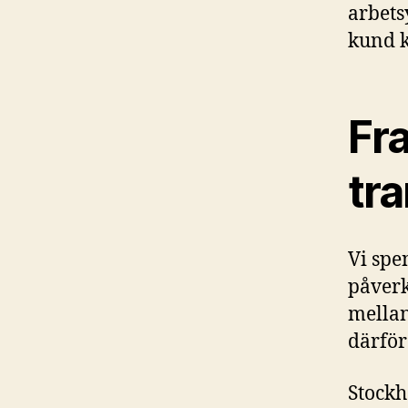
arbets
kund k
Fr
tr
Vi spe
påverk
mellan
därför 
Stockh