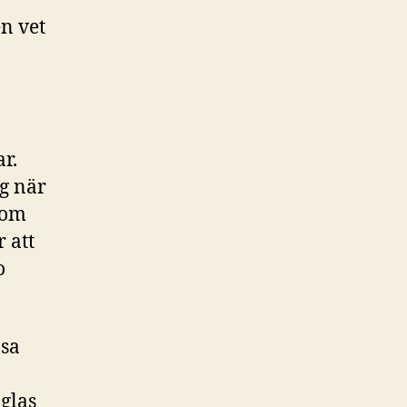
n vet
r.
g när
som
 att
o
ösa
 glas