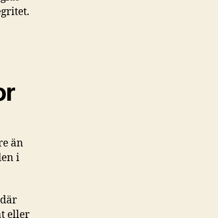
gritet.
or
re än
den i
 där
t eller