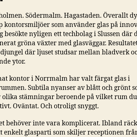
olmen. Södermalm. Hagastaden. Överallt d
p kontorsmiljöer som använder glas på innov
ag besökte nyligen ett techbolag i Slussen där 
erat gröna växter med glasväggar. Resultate
djungel där ljuset studsar mellan bladverk o
nde ytor.
nat kontor i Norrmalm har valt färgat glas i
ummen. Subtila nyanser av blått och grönt 
 olika stämningar beroende på vilket rum du 
tivt. Oväntat. Och otroligt snyggt.
t behöver inte vara komplicerat. Ibland räck
t enkelt glasparti som skiljer receptionen frå