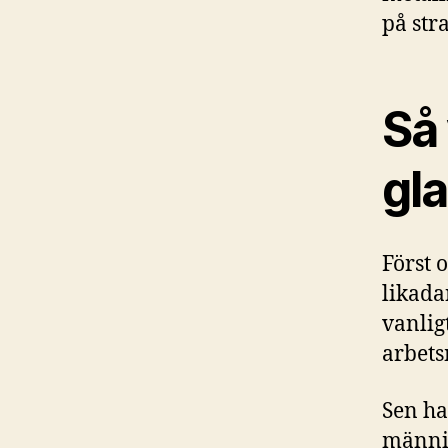
på str
Så 
gla
Först o
likada
vanlig
arbets
Sen ha
männis