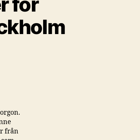
r för
ockholm
morgon.
Inne
er från