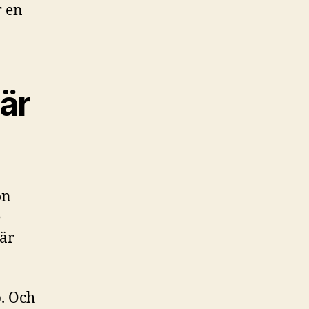
r en
är
ön
e
 är
b. Och