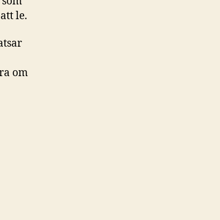
t som
tt le.
atsar
ara om