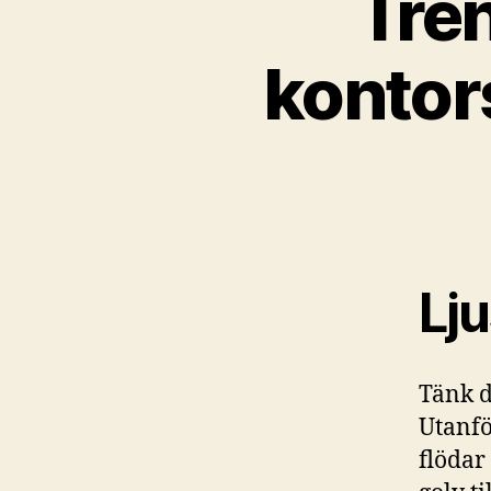
Tren
kontor
Lju
Tänk d
Utanfö
flödar