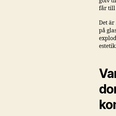
golv t
får ti
Det är
på gla
explod
esteti
Var
do
ko