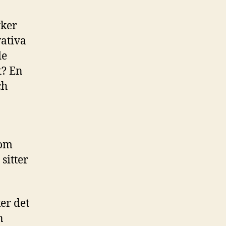
yker
ativa
de
t? En
ch
som
sitter
er det
n