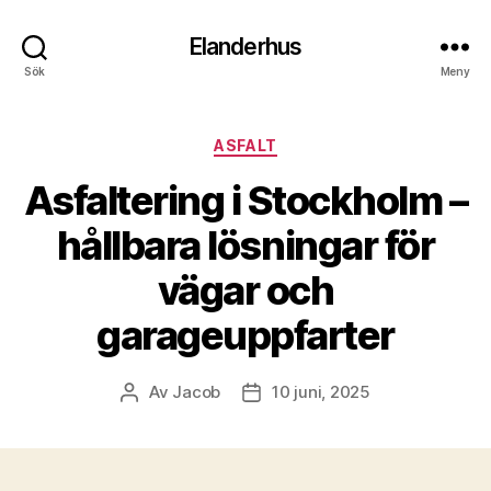
Elanderhus
Sök
Meny
Kategorier
ASFALT
Asfaltering i Stockholm –
hållbara lösningar för
vägar och
garageuppfarter
Av
Jacob
10 juni, 2025
Inläggsförfattare
Inläggsdatum