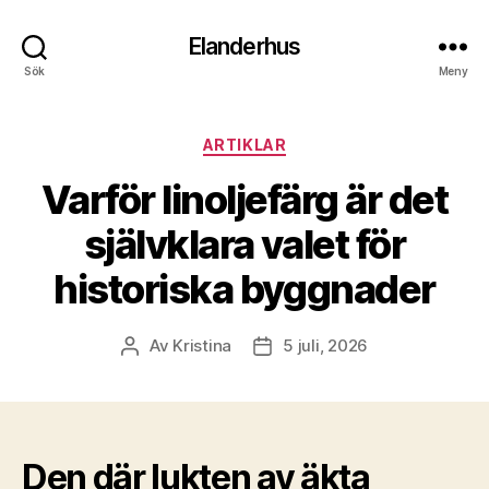
Elanderhus
Sök
Meny
Kategorier
ARTIKLAR
Varför linoljefärg är det
självklara valet för
historiska byggnader
Av
Kristina
5 juli, 2026
Inläggsförfattare
Inläggsdatum
Den där lukten av äkta